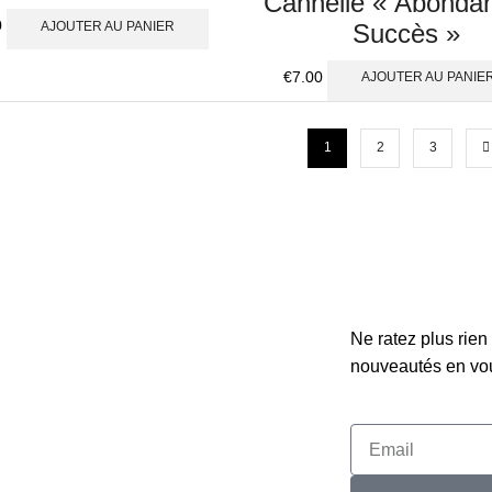
Cannelle « Abonda
0
AJOUTER AU PANIER
Succès »
€
7.00
AJOUTER AU PANIE
1
2
3
Ne ratez plus rie
nouveautés en vou