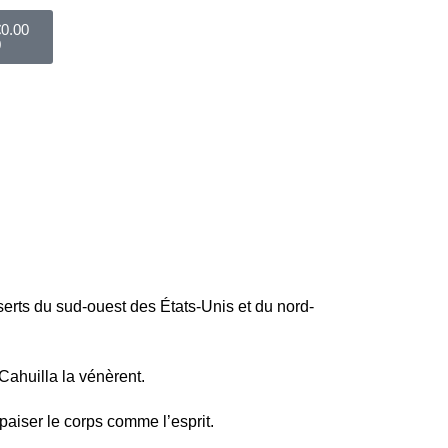
€
0.00
0
erts du sud-ouest des États-Unis et du nord-
ahuilla la vénèrent.
apaiser le corps comme l’esprit.