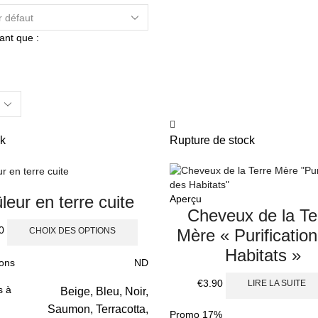
tant que :
k
Rupture de stock
leur en terre cuite
Aperçu
Cheveux de la Te
0
CHOIX DES OPTIONS
Mère « Purificatio
Habitats »
ons
ND
€
3.90
LIRE LA SUITE
s à
Beige, Bleu, Noir,
Saumon, Terracotta,
Promo
17%