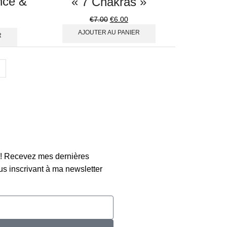
nce &
« 7 Chakras »
€
7.00
€
6.00
AJOUTER AU PANIER
R
n ! Recevez mes dernières
s inscrivant à ma newsletter