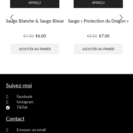
APERÇU
APERÇU
Sauge Blanche & Sauge Bleue
Sauge « Protection du Dragon »
€
7.00
€
6.00
€
8.90
€
7.00
AJOUTER AU PANIER
AJOUTER AU PANIER
Suivez-moi
Facebook
Instagram
TikTok
Contact
Envoyer un email