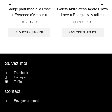
Sauge parfumée à la Rose
Galets Anti-Stress Agate Crazy
« Essence d’Amour »
Lace « Énergie ☀️ Vitalité »
€
8.50
€
7.00
€
11.90
€
7.00
AJOUTER AU PANIER
AJOUTER AU PANIER
Suivez-moi
Facebook
Instagram
TikTok
Contact
Envoyer un email