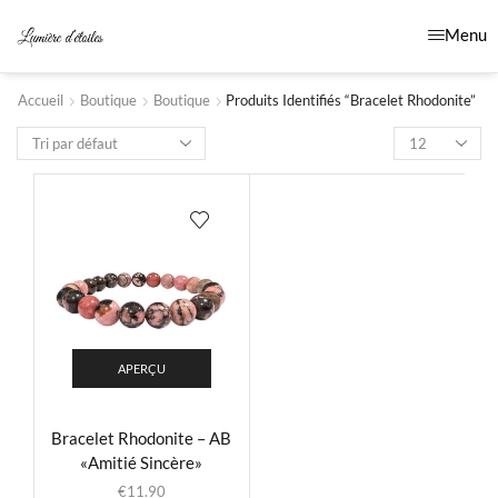
Menu
Accueil
Boutique
Boutique
Produits Identifiés “Bracelet Rhodonite”
APERÇU
Bracelet Rhodonite – AB
«Amitié Sincère»
€
11.90