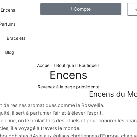
Compte
Encens
Parfums
Bracelets
Blog
Accueil
Boutique
Boutique
Encens
Revenez à la page précédente
Encens du M
nt de résines aromatiques comme le Boswellia.
uité, il sert à parfumer l’air et à élever l’esprit.
ienne, on le brûlait lors des rituels et pour honorer les phar
ècles, il a voyagé à travers le monde.
ouddhistes d’Asie aux églises chrétiennes d’Europe, chaque c