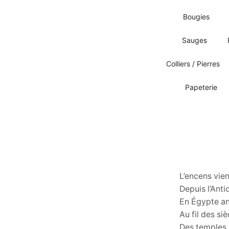
Bougies
Sauges
Colliers / Pierres
Papeterie
L’encens vie
Depuis l’Antiq
En Égypte anc
Au fil des si
Des temples b