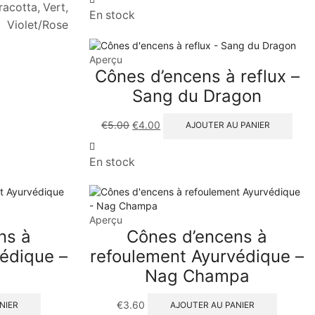
racotta, Vert,
En stock
Violet/Rose
Aperçu
Cônes d’encens à reflux –
Sang du Dragon
€
5.00
€
4.00
AJOUTER AU PANIER
En stock
Aperçu
ns à
Cônes d’encens à
édique –
refoulement Ayurvédique –
Nag Champa
€
3.60
NIER
AJOUTER AU PANIER