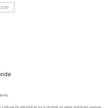
€
0.00
onde
aons.
ulture l’a adopté et lui a donné un sens spirituel unique.