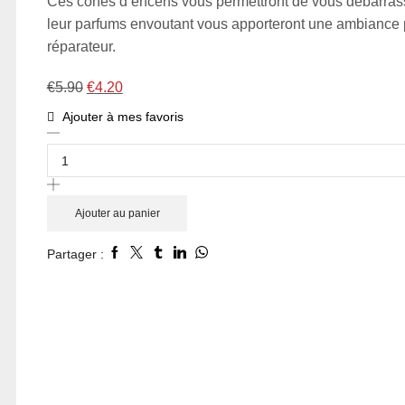
Ces cônes d’encens vous permettront de vous débarrasse
leur parfums envoutant vous apporteront une ambiance 
réparateur.
€
5.90
€
4.20
Ajouter à mes favoris
Ajouter au panier
Partager :