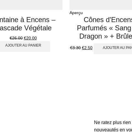
Aperçu
ntaine à Encens –
Cônes d’Encen
ascade Végétale
Parfumés « Sang
Dragon » + Brûle
€
26.00
€
20.00
AJOUTER AU PANIER
€
3.30
€
2.50
AJOUTER AU PA
Ne ratez plus rie
nouveautés en vou