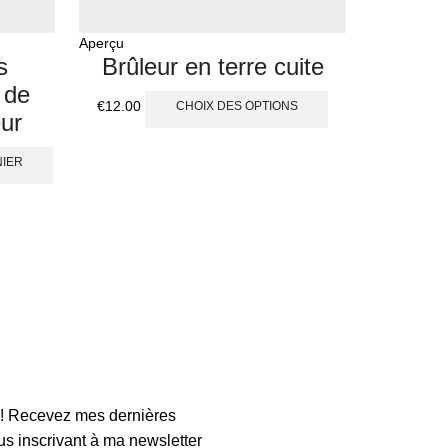
Aperçu
Aperçu
s
Brûleur en terre cuite
En
 de
« Cam
€
12.00
CHOIX DES OPTIONS
ur
NIER
n ! Recevez mes dernières
s inscrivant à ma newsletter