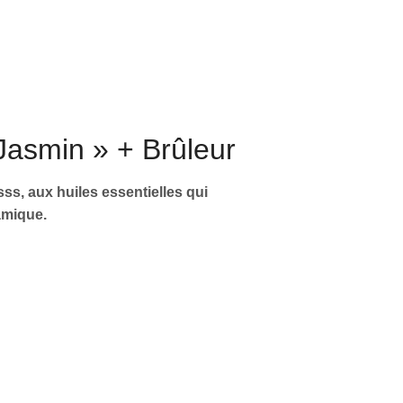
asmin » + Brûleur
s, aux huiles essentielles qui
amique.