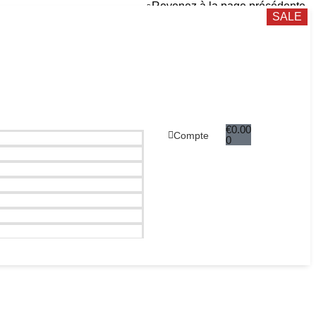
Revenez à la page précédente
SALE
€
0.00
Compte
0