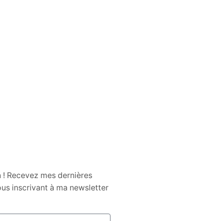
Les Rituels de Purification
L’Impact des Réseaux Sociaux sur la
Santé Mentale
À la Découverte des Colliers Mala
L’Impact de la Méditation sur la Santé
Mentale
n ! Recevez mes dernières
us inscrivant à ma newsletter