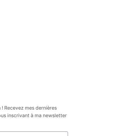
Les Rituels de Purification
L’Impact des Réseaux Sociaux sur la
Santé Mentale
À la Découverte des Colliers Mala
L’Impact de la Méditation sur la Santé
Mentale
n ! Recevez mes dernières
us inscrivant à ma newsletter