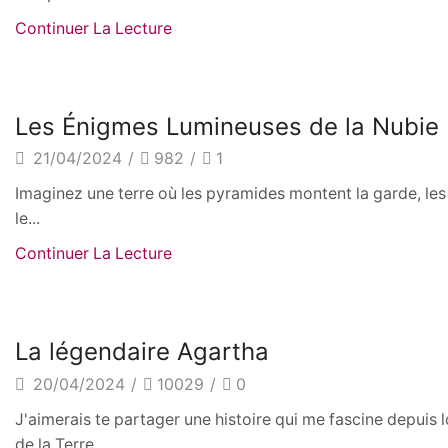
Continuer La Lecture
Légendes
Les Énigmes Lumineuses de la Nubie
21/04/2024
/
982
/
1
Imaginez une terre où les pyramides montent la garde, les r
le...
Continuer La Lecture
Légendes
La légendaire Agartha
20/04/2024
/
10029
/
0
J'aimerais te partager une histoire qui me fascine depuis 
de la Terre