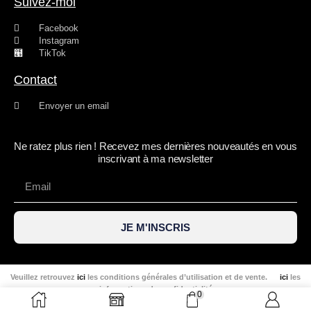
Suivez-moi
Facebook
Instagram
TikTok
Contact
Envoyer un email
Ne ratez plus rien ! Recevez mes dernières nouveautés en vous
inscrivant à ma newsletter
JE M'INSCRIS
Veuillez retrouvez
ici
les conditions générales d’utilisation et de vente.
ici
les
informations de confidentialité
0