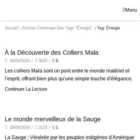
Menu
Accueil
Articles Contenant Des Tags "énergie"
Tag: Énergie
Lithothérapie
À la Découverte des Colliers Mala
30/04/2024
/
3033
/
6
Les colliers Mala sont un pont entre le monde matériel et
l’esprit, offrant bien plus qu'une simple touche d'élégance.
Continuer La Lecture
Fumigation
Le monde merveilleux de la Sauge
28/04/2024
/
3110
/
1
La Sauge : Vénérée par les peuples indigènes d'Amérique