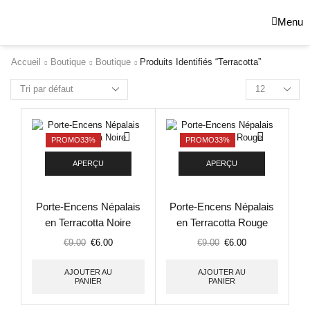
Menu
Accueil
Boutique
Boutique
Produits Identifiés “terracotta”
PROMO
33%
PROMO
33%
APERÇU
APERÇU
Porte-Encens Népalais
Porte-Encens Népalais
en Terracotta Noire
en Terracotta Rouge
€
9.00
€
6.00
€
9.00
€
6.00
AJOUTER AU
AJOUTER AU
PANIER
PANIER