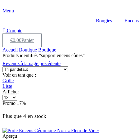
Menu
Bougies
Encens
Compte
€
0.00
Panier
Accueil
Boutique
Boutique
Produits identifiés “support encens cônes”
Revenez à la page précédente
Voir en tant que :
Grille
Liste
Afficher
Produits
par
Promo
17%
page
Plus que 4 en stock
Aperçu