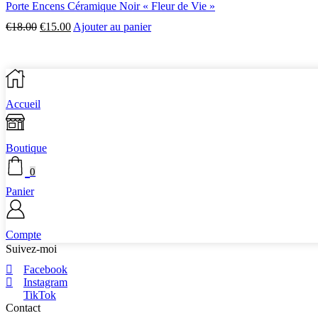
Porte Encens Céramique Noir « Fleur de Vie »
Le
Le
€
18.00
€
15.00
Ajouter au panier
prix
prix
initial
actuel
était :
est :
€18.00.
€15.00.
Accueil
Boutique
0
Panier
Compte
Suivez-moi
Facebook
Instagram
TikTok
Contact