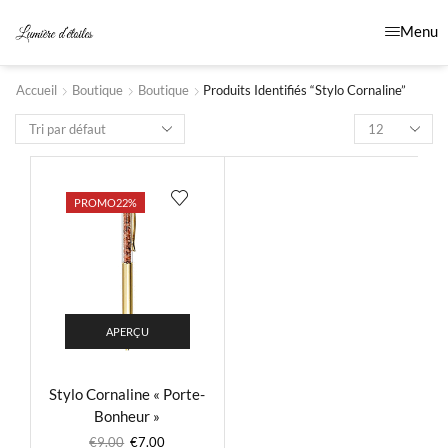
Menu
Accueil
Boutique
Boutique
Produits Identifiés “stylo Cornaline”
PROMO
22%
APERÇU
Stylo Cornaline « Porte-
Bonheur »
€
9.00
€
7.00