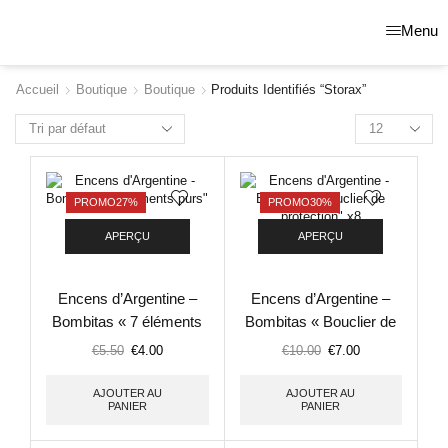
Menu
Accueil
Boutique
Boutique
Produits Identifiés “storax”
PROMO
27%
PROMO
30%
APERÇU
APERÇU
Encens d’Argentine –
Encens d’Argentine –
Bombitas « 7 éléments
Bombitas « Bouclier de
purs »
protection » x8
€
5.50
€
4.00
€
10.00
€
7.00
AJOUTER AU
AJOUTER AU
PANIER
PANIER