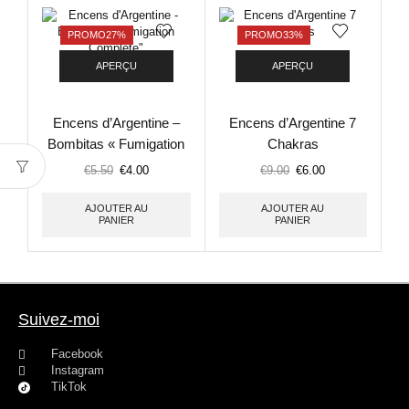
PROMO
27%
PROMO
33%
APERÇU
APERÇU
Encens d’Argentine –
Encens d’Argentine 7
Bombitas « Fumigation
Chakras
Complète »
€
5.50
€
4.00
€
9.00
€
6.00
AJOUTER AU
AJOUTER AU
PANIER
PANIER
Suivez-moi
Facebook
Instagram
TikTok