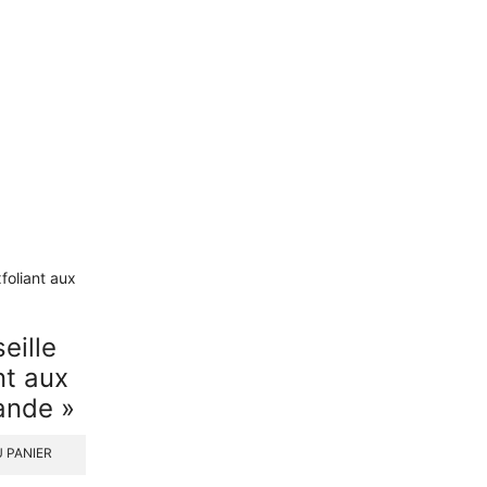
eille
nt aux
ande »
 PANIER