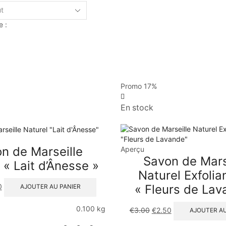
e :
Promo
17%
En stock
n de Marseille
Aperçu
Savon de Mars
 « Lait d’Ânesse »
Naturel Exfolia
0
« Fleurs de Lav
AJOUTER AU PANIER
0.100 kg
€
3.00
€
2.50
AJOUTER AU