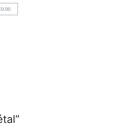
€
0.00
tal”