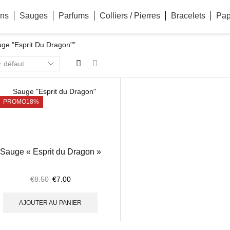
ns
Sauges
Parfums
Colliers / Pierres
Bracelets
Pap
auge "Esprit Du Dragon"”
PROMO
18%
Sauge « Esprit du Dragon »
€
8.50
€
7.00
AJOUTER AU PANIER