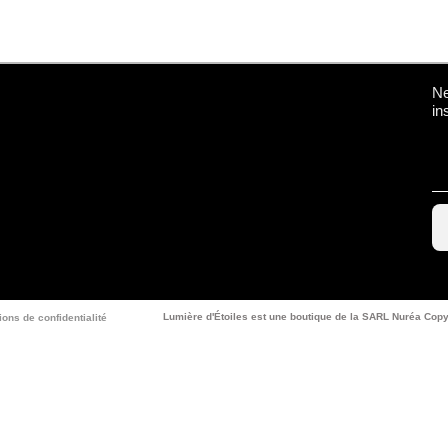
Ne
in
Lumière d'Étoiles est une boutique de la SARL Nuréa Copy
ions de confidentialité