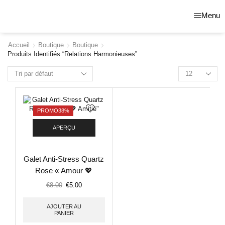
Menu
Accueil
Boutique
Boutique
Produits Identifiés “relations Harmonieuses”
PROMO
38%
APERÇU
Galet Anti-Stress Quartz
Rose « Amour 💖
Amitié »
€
8.00
€
5.00
AJOUTER AU
PANIER