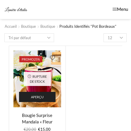
Menu
Accueil
Boutique
Boutique
Produits Identifiés “pot Bordeaux”
PROMO
25%
RUPTURE
DE STOCK
APERÇU
Bougie Surprise
Mandala « Fleur
d’Oranger »
–
€
20.00
€
15.00