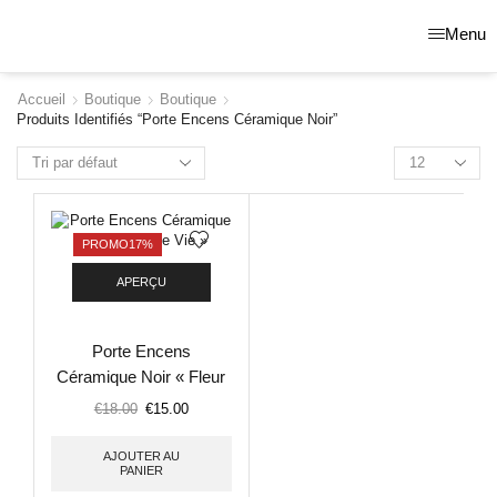
Menu
Accueil
Boutique
Boutique
Produits Identifiés “porte Encens Céramique Noir”
PROMO
17%
APERÇU
Porte Encens
Céramique Noir « Fleur
de Vie »
€
18.00
€
15.00
AJOUTER AU
PANIER