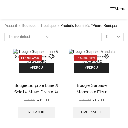
Menu
Accueil
Boutique
Boutique
Produits Identifiés “pierre Runique”
PROMO
25%
PROMO
25%
RUPTURE
RUPTURE
DE STOCK
DE STOCK
APERÇU
APERÇU
Bougie Surprise Lune &
Bougie Surprise
Soleil « Musc Divin » 💫
Mandala « Fleur
– Rune 🧙🏼‍♂️
d’Oranger » 🌸 –
€
20.00
€
15.00
€
20.00
€
15.00
Mystère 🎁
LIRE LA SUITE
LIRE LA SUITE