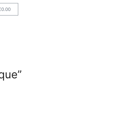
€
0.00
ique”