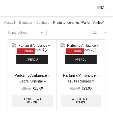
Menu
Accueil
Boutique
Boutique
Produits Identifiés “parfum Ambré”
PROMO
8%
PROMO
8%
APERÇU
APERÇU
Parfum d’Ambiance «
Parfum d’Ambiance «
Cèdre Oriental »
Fruits Rouges »
€
25.00
€
23.00
€
25.00
€
23.00
AJOUTER AU
AJOUTER AU
PANIER
PANIER