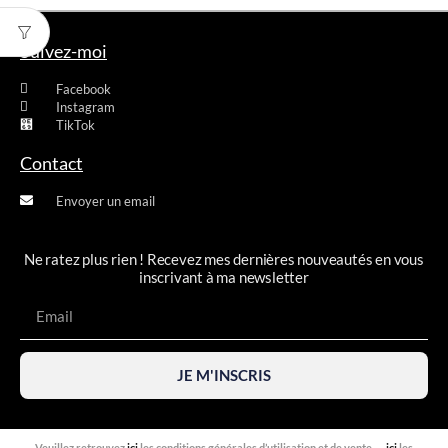
Suivez-moi
Facebook
Instagram
TikTok
Contact
Envoyer un email
Ne ratez plus rien ! Recevez mes dernières nouveautés en vous
inscrivant à ma newsletter
JE M'INSCRIS
Veuillez retrouvez
ici
les conditions générales d’utilisation et de vente.
ici
les