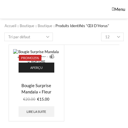
Menu
Accueil
Boutique
Boutique
Produits Identifiés “œil D’Horus”
PROMO
25%
RUPTURE
DE STOCK
APERÇU
Bougie Surprise
Mandala « Fleur
d’Oranger » 🌸 –
€
20.00
€
15.00
Mystère 🎁
LIRE LA SUITE