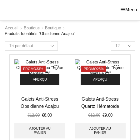
Menu
Accueil
Boutique
Boutique
Produits Identifiés “Obsidienne Acajou”
PROMO
33%
PROMO
25%
APERÇU
APERÇU
Galets Anti-Stress
Galets Anti-Stress
Obsidienne Acajou
Quartz Hématoïde
« Force Mentale 😎 »
« Force Mentale 😎 »
€
12.00
€
8.00
€
12.00
€
9.00
AJOUTER AU
AJOUTER AU
PANIER
PANIER