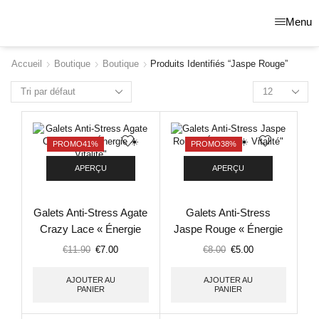
Menu
Accueil
Boutique
Boutique
Produits Identifiés “jaspe Rouge”
PROMO
41%
PROMO
38%
APERÇU
APERÇU
Galets Anti-Stress Agate
Galets Anti-Stress
Crazy Lace « Énergie
Jaspe Rouge « Énergie
Vitalité »
Vitalité »
€
11.90
€
7.00
€
8.00
€
5.00
AJOUTER AU
AJOUTER AU
PANIER
PANIER