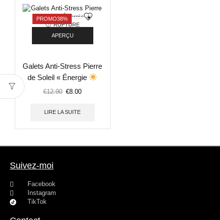
PROMO
38%
RUPTURE
DE STOCK
APERÇU
Galets Anti-Stress Pierre
de Soleil « Énergie
Vitalité »
€
12.90
€
8.00
LIRE LA SUITE
Suivez-moi
Facebook
Instagram
TikTok