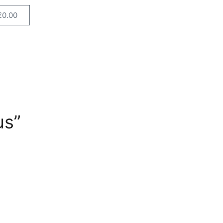
€
0.00
us”