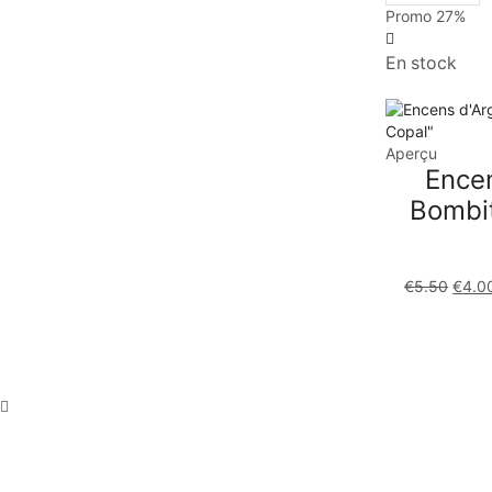
Promo
27%
En stock
Aperçu
Encen
Bombit
€
5.50
€
4.0