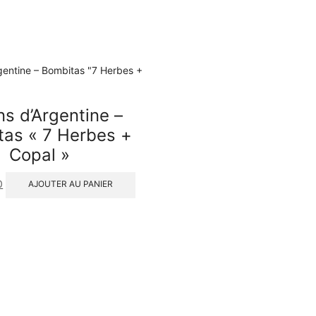
s d’Argentine –
as « 7 Herbes +
Copal »
0
AJOUTER AU PANIER