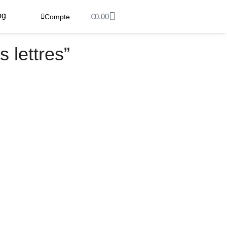
og
€
0.00
Compte
s lettres”