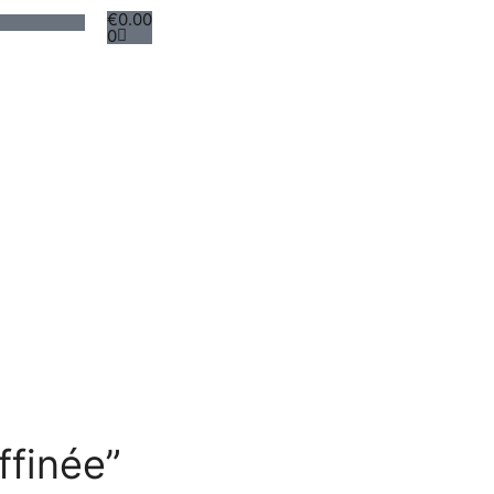
€
0.00
0
ffinée”