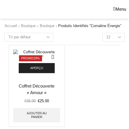
Menu
Accueil
Boutique
Boutique
Produits Identifiés “cornaline Énergie”
PROMO
29%
APERÇU
Coffret Découverte
« Amour »
€
35.00
€
25.00
AJOUTER AU
PANIER