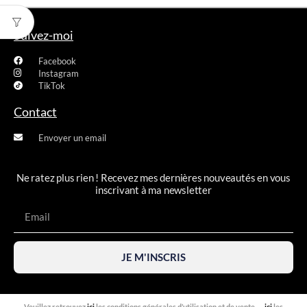
Suivez-moi
Facebook
Instagram
TikTok
Contact
Envoyer un email
Ne ratez plus rien ! Recevez mes dernières nouveautés en vous
inscrivant à ma newsletter
JE M'INSCRIS
Veuillez retrouvez
ici
les conditions générales d’utilisation et de vente.
ici
les