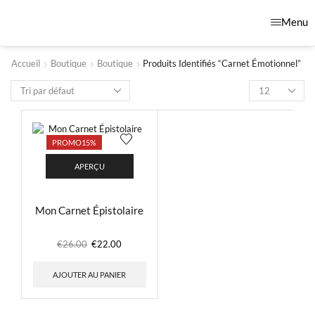
Menu
Accueil
Boutique
Boutique
Produits Identifiés “carnet Émotionnel”
PROMO
15%
APERÇU
Mon Carnet Épistolaire
€
26.00
€
22.00
AJOUTER AU PANIER