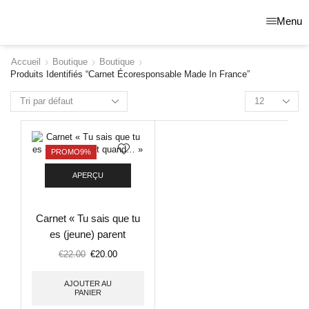
Menu
Accueil
Boutique
Boutique
Produits Identifiés “carnet Écoresponsable Made In France”
PROMO
9%
APERÇU
Carnet « Tu sais que tu
es (jeune) parent
quand… »
€
22.00
€
20.00
AJOUTER AU
PANIER