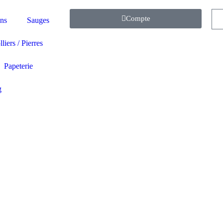
Compte
ns
Sauges
liers / Pierres
Papeterie
g