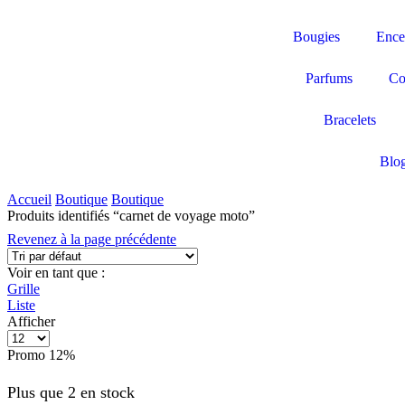
Bougies
Ence
Parfums
Col
Bracelets
Blo
Accueil
Boutique
Boutique
Produits identifiés “carnet de voyage moto”
Revenez à la page précédente
Voir en tant que :
Grille
Liste
Afficher
Promo
12%
Plus que 2 en stock