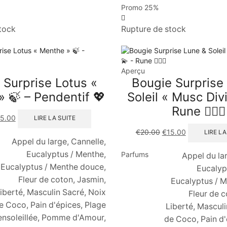
Promo
25%
tock
Rupture de stock
Aperçu
 Surprise Lotus «
Bougie Surprise
 🍃 – Pendentif 💖
Soleil « Musc Divi
Rune 🧙🏼‍♂️
15.00
LIRE LA SUITE
€
20.00
€
15.00
LIRE LA
Appel du large, Cannelle,
Eucalyptus / Menthe,
Parfums
Appel du la
Eucalyptus / Menthe douce,
Eucalyp
Fleur de coton, Jasmin,
Eucalyptus / 
iberté, Masculin Sacré, Noix
Fleur de c
e Coco, Pain d'épices, Plage
Liberté, Masculi
ensoleillée, Pomme d'Amour,
de Coco, Pain d'