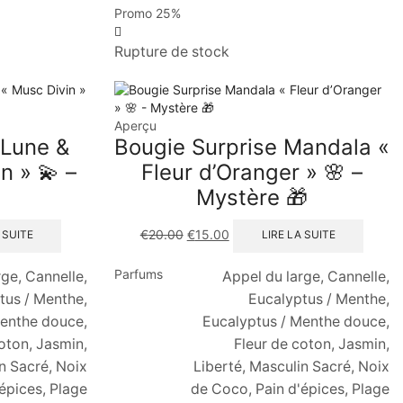
Promo
25%
Rupture de stock
Aperçu
 Lune &
Bougie Surprise Mandala «
n » 💫 –
Fleur d’Oranger » 🌸 –
Mystère 🎁
€
20.00
€
15.00
 SUITE
LIRE LA SUITE
Parfums
rge, Cannelle,
Appel du large, Cannelle,
tus / Menthe,
Eucalyptus / Menthe,
Menthe douce,
Eucalyptus / Menthe douce,
oton, Jasmin,
Fleur de coton, Jasmin,
n Sacré, Noix
Liberté, Masculin Sacré, Noix
épices, Plage
de Coco, Pain d'épices, Plage