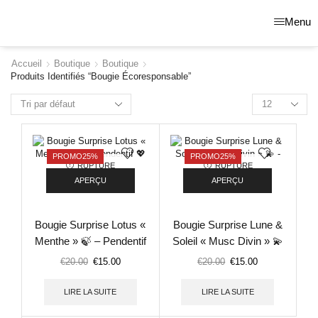
Menu
Accueil
Boutique
Boutique
Produits Identifiés “bougie Écoresponsable”
PROMO
25%
PROMO
25%
RUPTURE
RUPTURE
DE STOCK
DE STOCK
APERÇU
APERÇU
Bougie Surprise Lotus «
Bougie Surprise Lune &
Menthe » 🍃 – Pendentif
Soleil « Musc Divin » 💫
💖
– Rune 🧙🏼‍♂️
€
20.00
€
15.00
€
20.00
€
15.00
LIRE LA SUITE
LIRE LA SUITE