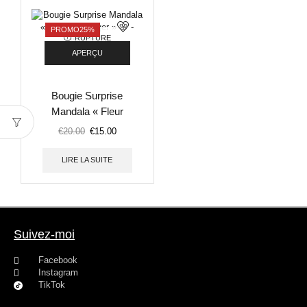
PROMO
25%
RUPTURE
DE STOCK
APERÇU
Bougie Surprise
Mandala « Fleur
d’Oranger » 🌸 –
€
20.00
€
15.00
Mystère 🎁
LIRE LA SUITE
Suivez-moi
Facebook
Instagram
TikTok