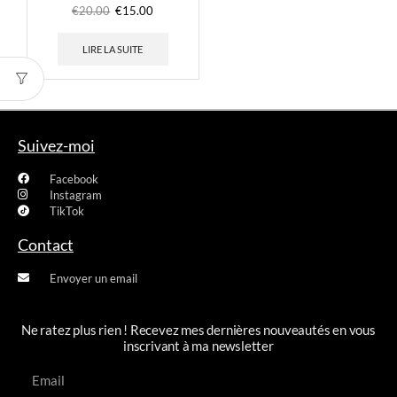
– Mystère
€
20.00
€
15.00
LIRE LA SUITE
Suivez-moi
Facebook
Instagram
TikTok
Contact
Envoyer un email
Ne ratez plus rien ! Recevez mes dernières nouveautés en vous
inscrivant à ma newsletter