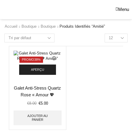
Menu
Accueil
Boutique
Boutique
Produits Identifiés “amitié”
PROMO
38%
APERÇU
Galet Anti-Stress Quartz
Rose « Amour 💖
Amitié »
€
8.00
€
5.00
AJOUTER AU
PANIER