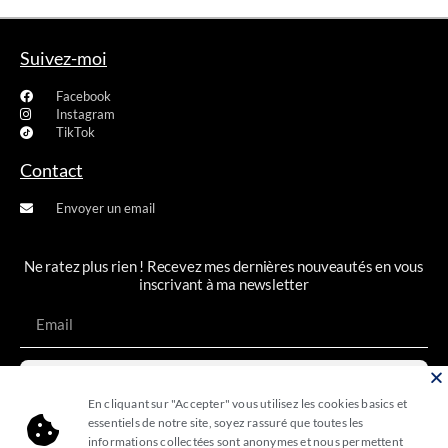
Suivez-moi
Facebook
Instagram
TikTok
Contact
Envoyer un email
Ne ratez plus rien ! Recevez mes dernières nouveautés en vous
inscrivant à ma newsletter
JE M'INSCRIS
En cliquant sur "Accepter" vous utilisez les cookies basics et
essentiels de notre site, soyez rassuré que toutes les
informations collectées sont anonymes et nous permettent