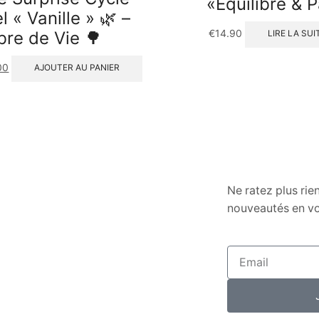
«Équilibre & P
l « Vanille » 🌿 –
€
14.90
bre de Vie 🌳
LIRE LA SUI
00
AJOUTER AU PANIER
Ne ratez plus rie
nouveautés en vo