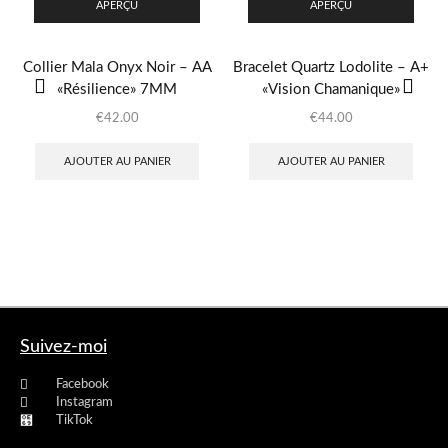
APERÇU
APERÇU
Collier Mala Onyx Noir – AA
Bracelet Quartz Lodolite – A+
«Résilience» 7MM
«Vision Chamanique»
€
42.00
€
44.00
AJOUTER AU PANIER
AJOUTER AU PANIER
Suivez-moi
Facebook
Instagram
TikTok