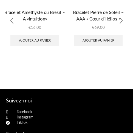
Bracelet Améthyste du Brésil –
Bracelet Pierre de Soleil –
A «Intuition»
AAA « Cœur d’Hélios »
€
16.00
€
69.00
AJOUTER AU PANIER
AJOUTER AU PANIER
Suivez-moi
Facebook
Instagram
TikTok