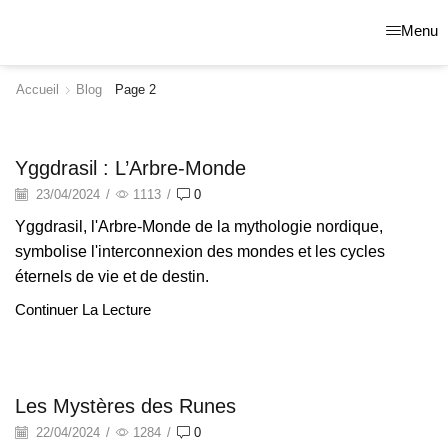
Menu
Accueil
Blog
Page 2
Légendes
Yggdrasil : L’Arbre-Monde
23/04/2024
/
1113
/
0
Yggdrasil, l'Arbre-Monde de la mythologie nordique,
symbolise l'interconnexion des mondes et les cycles
éternels de vie et de destin.
Continuer La Lecture
Divination
Les Mystères des Runes
22/04/2024
/
1284
/
0